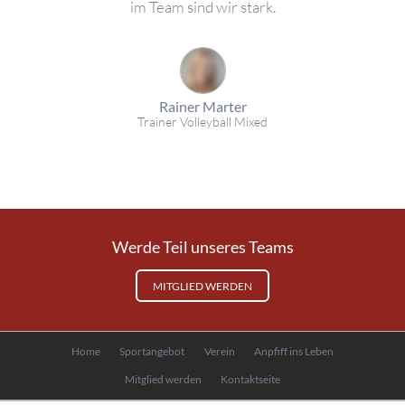
im Team sind wir stark.
Rainer Marter
Trainer Volleyball Mixed
Werde Teil unseres Teams
MITGLIED WERDEN
Navigation
Home
Sportangebot
Verein
Anpfiff ins Leben
überspringen
Mitglied werden
Kontaktseite