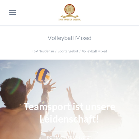
Volleyball Mixed
TSV Neudenau
Sportangebot
Volleyball Mixed
Teamsport ist unsere
Leidenschaft!
KONTAKTIERE UNS JETZT!