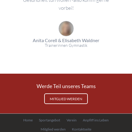
vorbei!
Anita Corell & Elisabeth Waldner
Trainerinnen Gymnastik
Werde Teil unseres Teams
MITGLIED WERDEN
Navigation
Home
Sportangebot
Verein
Anpfiff ins Leben
überspringen
Mitglied werden
Kontaktseite