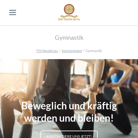
Gymnastik
TSV Neudenau
Sportangebot
Gymnastik
Beweglich und kräftig
werden und bleiben!
KONTAKTIERE UNS JETZT!